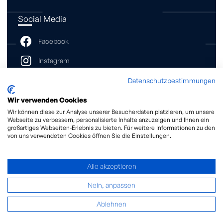
Social Media
Datenschutzbestimmungen
Wir verwenden Cookies
Kontakt
Wir können diese zur Analyse unserer Besucherdaten platzieren, um unsere
Webseite zu verbessern, personalisierte Inhalte anzuzeigen und Ihnen ein
großartiges Webseiten-Erlebnis zu bieten. Für weitere Informationen zu den
Move Alliance GmbH
von uns verwendeten Cookies öffnen Sie die Einstellungen.
Neckarauer Str. 35/41
68199 Mannheim
Alle akzeptieren
Telefon:
0621 – 33 03 – 0
s
rv
c
m
v
-
ll
nc
c
m
Nein, anpassen
Datenschutz
|
Impressum
Ablehnen