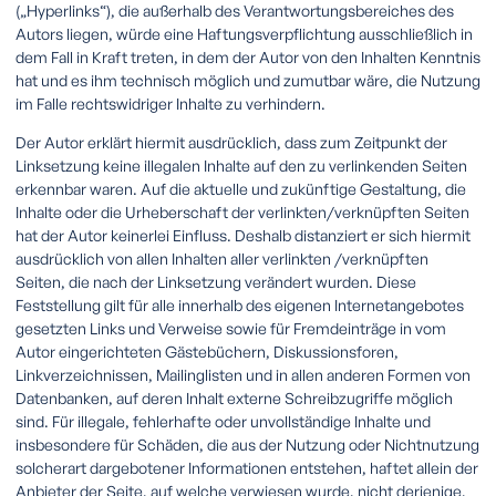
(„Hyperlinks“), die außerhalb des Verantwortungsbereiches des
Autors liegen, würde eine Haftungsverpflichtung ausschließlich in
dem Fall in Kraft treten, in dem der Autor von den Inhalten Kenntnis
hat und es ihm technisch möglich und zumutbar wäre, die Nutzung
im Falle rechtswidriger Inhalte zu verhindern.
Der Autor erklärt hiermit ausdrücklich, dass zum Zeitpunkt der
Linksetzung keine illegalen Inhalte auf den zu verlinkenden Seiten
erkennbar waren. Auf die aktuelle und zukünftige Gestaltung, die
Inhalte oder die Urheberschaft der verlinkten/verknüpften Seiten
hat der Autor keinerlei Einfluss. Deshalb distanziert er sich hiermit
ausdrücklich von allen Inhalten aller verlinkten /verknüpften
Seiten, die nach der Linksetzung verändert wurden. Diese
Feststellung gilt für alle innerhalb des eigenen Internetangebotes
gesetzten Links und Verweise sowie für Fremdeinträge in vom
Autor eingerichteten Gästebüchern, Diskussionsforen,
Linkverzeichnissen, Mailinglisten und in allen anderen Formen von
Datenbanken, auf deren Inhalt externe Schreibzugriffe möglich
sind. Für illegale, fehlerhafte oder unvollständige Inhalte und
insbesondere für Schäden, die aus der Nutzung oder Nichtnutzung
solcherart dargebotener Informationen entstehen, haftet allein der
Anbieter der Seite, auf welche verwiesen wurde, nicht derjenige,